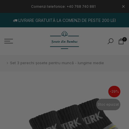
Sari
Comenzi telefonice: +40 768 740 881
la
🚛 LIVRARE GRATUITĂ LA COMENZI DE PESTE 200 LEI
continut
0
Set 3 perechi șosete pentru muncă - lungime medie
-29%
Stoc epuizat