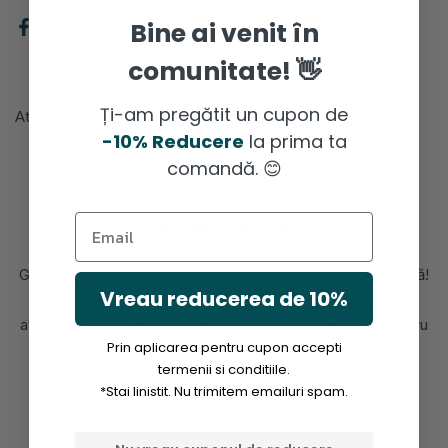
Bine ai venit în
comunitate! 👋
30
oameni
se uita chiar acum
Ți-am pregătit un cupon de
Atentie! Nu se fac livrari in weekend.
-10% Reducere
la prima ta
comandă. 😊
Descriere
Reviews
Gata cu picioarele inflamate și transpirate la locul de muncă!
Vreau reducerea de 10%
Șosetele noastre de lucru pentru bărbați, într-un pachet
avantajos de 3 perechi, sunt confortabile și perfecte pentru
Prin aplicarea pentru cupon accepti
zilele lungi la lucru. 👷🏻
termenii si conditiile.
*Stai linistit. Nu trimitem emailuri spam.
Șosete de lucru durabile pentru bărbați - cu design scurt,
vârf și călcâi întărit, într-un pachet de 3 șosete.