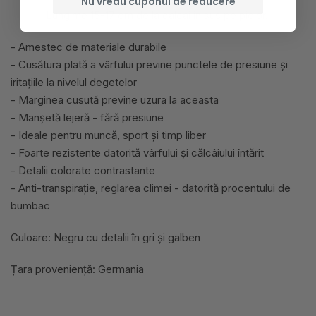
Nu vreau cuponul de reducere
Lungime 15-17 cm de la calcai in sus pe picior.
- Amestec de materiale durabile
- Cusătura plată a vârfului previne punctele de presiune și
iritațiile la nivelul degetelor
- Marginea cusută previne uzura la aceasta
- Manșetă lejeră - fără presiune
- Ideale pentru muncă, sport și timp liber
- Foarte rezistente datorită vârfului și călcâiului întărit
- Detalii colorate contrastante
- Anti-transpirație, reglarea climei - datorită procentului de
bumbac
Culoare: Negru cu detalii în gri și galben
Țara proveniență: Germania