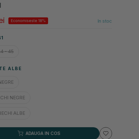
I
ei
In stoc
Economiseste 18%
41
44 - 45
TE ALBE
NEGRE
ECHI NEGRE
RECHI ALBE
ADAUGA IN COS