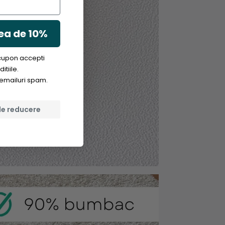
ea de 10%
 cupon accepti
itiile.
em emailuri spam.
de reducere