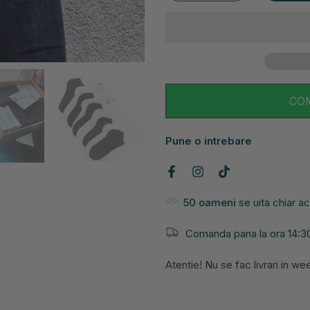
CO
Pune o intrebare
50
oameni
se uita chiar 
Comanda pana la ora 14:30 
Atentie! Nu se fac livrari in w