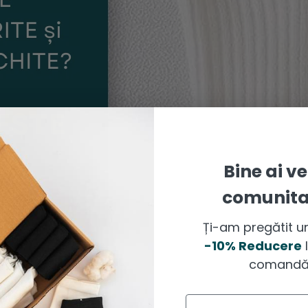
Bine ai ve
comunitat
Ți-am pregătit u
-10% Reducere
l
comandă.