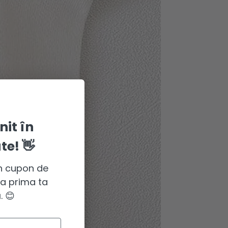
nit în
e! 👋
n cupon de
a prima ta
 😊